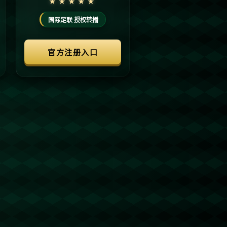
★★★★★
国际足联 授权转播
官方注册入口