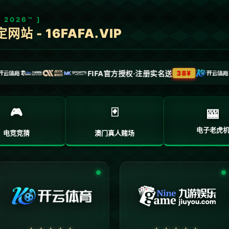
 2026™ ]
站 - 16FAFA.VIP
FIFA官方授权·注册实名送
38¥
🎮
🃏
🎰
电子老虎
电竞竞猜
澳门真人赌场