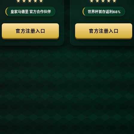
★★★★★
★★★★★
皇家马德里 官方合作伙伴
世界杯首存返利68%
官方注册入口
官方注册入口